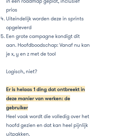
in een roadmap geplot, inclusief
prios
Uiteindelijk worden deze in sprints
opgeleverd
Een grote campagne kondigt dit
aan. Hoofdboodschap: Vanaf nu kan
je x, y en z met de tool
Logisch, niet?
Er is helaas 1 ding dat ontbreekt in
deze manier van werken: de
gebruiker
Heel vaak wordt die volledig over het
hoofd gezien en dat kan heel pijnlijk
uitpakken.