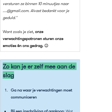
versturen ze binnen 10 minuutjes naar 
....@
gmail.com
. Alvast bedankt voor je 
geduld."
Want zoals je ziet, 
onze 
verwachtingspatronen sturen onze 
emoties én ons gedrag.
 😉
Zo kan je er zelf mee aan de 
slag
Ga na waar je verwachtingen moet 
communiceren
Bij een inschrijving of aankoop
: Wat 